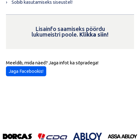
Sobib kasutamiseks siseustel!
Lisainfo saamiseks pöördu
lukumeistri poole.
Klikka siin!
Meeldib, mida näed? Jaga infot ka sõpradega!
Jaga Facebookis!