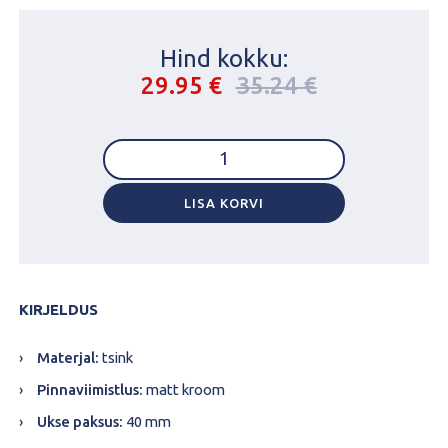
Hind kokku:
Algne
Current
29.95
€
35.24
€
hind
price
oli:
is:
UKSELINK
35.24 €.
29.95 €.
ABLOY
INTERIA
19-
LISA KORVI
001
ZN/MCR
kogus
KIRJELDUS
Materjal:
tsink
Pinnaviimistlus:
matt kroom
Ukse paksus:
40 mm