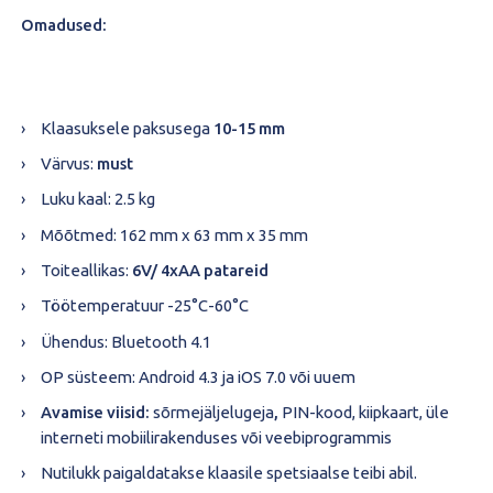
Omadused:
Klaasuksele paksusega
10-15 mm
Värvus:
must
Luku kaal: 2.5 kg
Mõõtmed: 162 mm x 63 mm x 35 mm
Toiteallikas:
6V/ 4xAA patareid
Töötemperatuur -25°C-60°C
Ühendus: Bluetooth 4.1
OP süsteem: Android 4.3 ja iOS 7.0 või uuem
Avamise viisid:
sõrmejäljelugeja
,
PIN-kood, kiipkaart, üle
interneti mobiilirakenduses või veebiprogrammis
Nutilukk paigaldatakse klaasile spetsiaalse teibi abil.