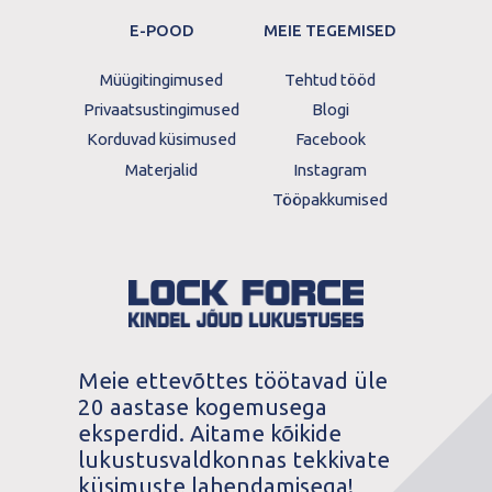
E-POOD
MEIE TEGEMISED
Müügitingimused
Tehtud tööd
Privaatsustingimused
Blogi
Korduvad küsimused
Facebook
Materjalid
Instagram
Tööpakkumised
Meie ettevõttes töötavad üle
20 aastase kogemusega
eksperdid. Aitame kõikide
lukustusvaldkonnas tekkivate
küsimuste lahendamisega!