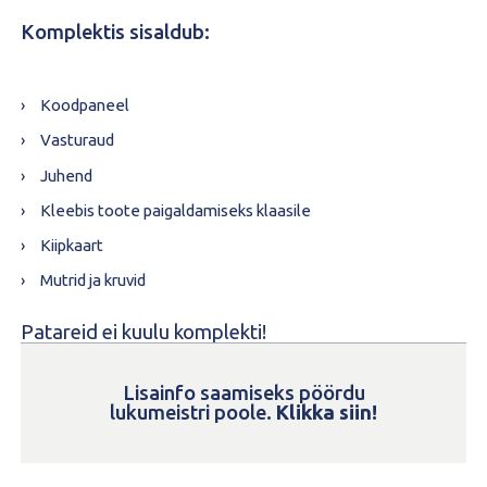
Komplektis sisaldub:
Koodpaneel
Vasturaud
Juhend
Kleebis toote paigaldamiseks klaasile
Kiipkaart
Mutrid ja kruvid
Patareid ei kuulu komplekti!
Lisainfo saamiseks pöördu
lukumeistri poole.
Klikka siin!