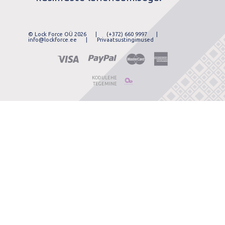
© Lock Force OÜ 2026
|
(+372) 660 9997
|
info@lockforce.ee
|
Privaatsustingimused
KODULEHE
TEGEMINE