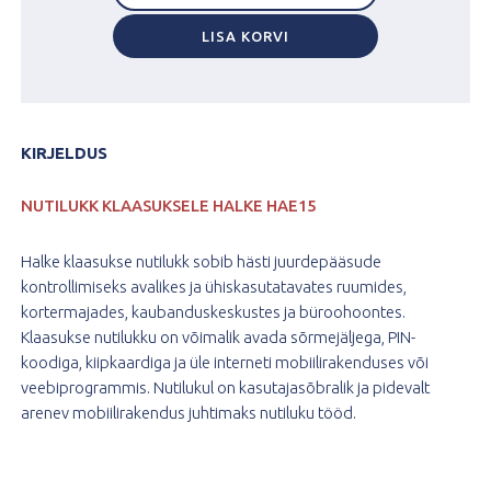
HALKE
TTLOCK
LISA KORVI
HAE15
ROOSTEVABA
HARJATUD
kogus
KIRJELDUS
NUTILUKK KLAASUKSELE HALKE HAE15
Halke klaasukse nutilukk sobib hästi juurdepääsude
kontrollimiseks avalikes ja ühiskasutatavates ruumides,
kortermajades, kaubanduskeskustes ja büroohoontes.
Klaasukse nutilukku on võimalik avada sõrmejäljega,
PIN-
koodiga, kiipkaardiga ja üle interneti mobiilirakenduses või
veebiprogrammis. Nutilukul on kasutajasõbralik ja pidevalt
arenev mobiilirakendus juhtimaks nutiluku tööd.