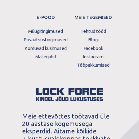
E-POOD
MEIE TEGEMISED
Müügitingimused
Tehtud tööd
Privaatsustingimused
Blogi
Korduvad küsimused
Facebook
Materjalid
Instagram
Tööpakkumised
Meie ettevõttes töötavad üle
20 aastase kogemusega
eksperdid. Aitame kõikide
lukustusvaldkonnas tekkivate