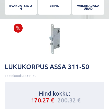
EVAKUATSIOO
SEIFID
VÄIKERAUAKA
N
UBAD
LUKUKORPUS ASSA 311-50
Tootekood:
AS311-50
Hind kokku:
Algne
Current
170.27
€
200.32
€
hind
price