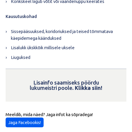
Konkskeel liigub võtit või väändenuppu keerates
Kausutuskohad
Sissepääsuuksed, koridoriuksed ja teised tõmmatava
käepidemega käänduksed
Lisalukk ükskkõik millisele uksele
Liuguksed
Lisainfo saamiseks pöördu
lukumeistri poole.
Klikka siin!
Meeldib, mida näed? Jaga infot ka sõpradega!
Jaga Facebookis!