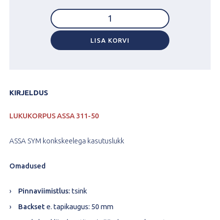
oli:
is:
LUKUKORPUS
200.32 €.
170.27 €.
ASSA
311-
50
LISA KORVI
kogus
KIRJELDUS
LUKUKORPUS ASSA 311-50
ASSA SYM konkskeelega kasutuslukk
Omadused
Pinnaviimistlus:
tsink
Backset
e. tapikaugus:
50 mm